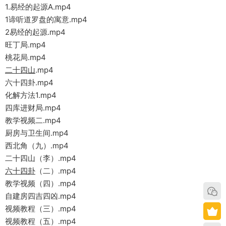
1.易经的起源A.mp4
1谛听道罗盘的寓意.mp4
2易经的起源.mp4
旺丁局.mp4
桃花局.mp4
二十四山
.mp4
六十四卦.mp4
化解方法1.mp4
四库进财局.mp4
教学视频二.mp4
厨房与卫生间.mp4
西北角（九）.mp4
二十四山（李）.mp4
六十四卦
（二）.mp4
教学视频（四）.mp4
自建房四吉四凶.mp4
视频教程（三）.mp4
视频教程（五）.mp4