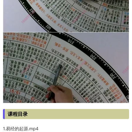
课程目录
1.易经的起源.mp4