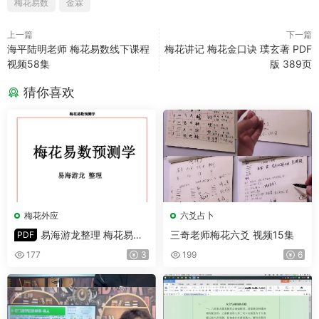
梅花易数
金霖
上一篇
下一篇
海平陆明老师 梅花易数线下课程
梅花讲记 梅花金口诀 璞玄著 PDF
视频58集
版 389页
猜你喜欢
梅花外应
六爻占卜
易海游龙整理 梅花易数
三奇老师梅花六爻 视频15集
PDF
预测学 PDF 102页
177
3
199
6