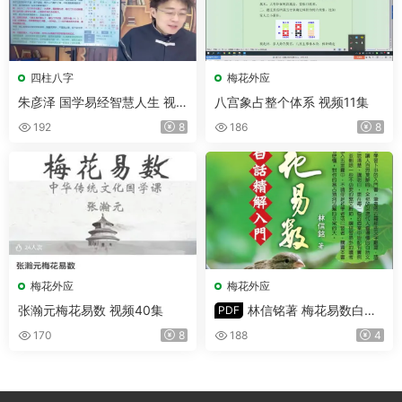
四柱八字
梅花外应
朱彦泽 国学易经智慧人生 视
八宫象占整个体系 视频11集
频64集+配套课件
192
8
186
8
梅花外应
梅花外应
张瀚元梅花易数 视频40集
林信铭著 梅花易数白话
PDF
精解入门 PDF版 188页
170
8
188
4