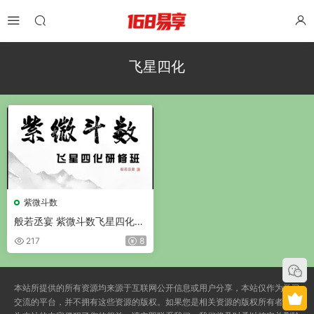
飞星四化
紫微斗数
般若丞宴 紫微斗数飞星四化研
修班 视频13集+录音1集
217
8
本站所提供的所有资源均来源于互联网公开信息或用户分享，本站仅作为学习
交流的平台，并不拥有这些资源的版权。如果您是相关资源的版权所有者，认