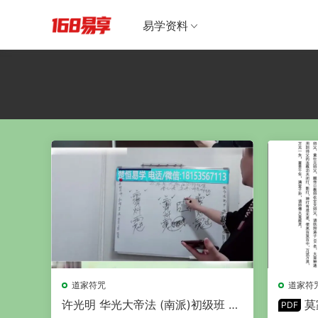
易学资料
道家符咒
道家符
许光明 华光大帝法 (南派)初级班 视
莫
PDF