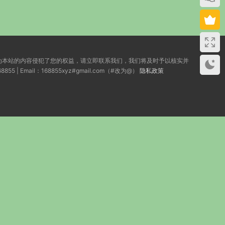
为本站的内容侵犯了您的权益，请立即联系我们，我们将及时予以核实并
ail：168855xyz#gmail.com（#改为@）
隐私政策