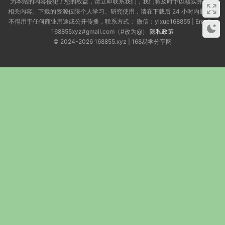
为本站的内容侵犯了您的权益，请立即联系我们，我们将及时予以核实并删除
相关内容。下载的资源仅限个人学习、研究使用，请在下载后 24 小时内删除，
不得用于任何商业用途或公开传播，联系方式： 微信：yixue168855 | Email：
168855xyz#gmail.com（#改为@）
隐私政策
© 2024-2026 168855.xyz | 168易学分享网