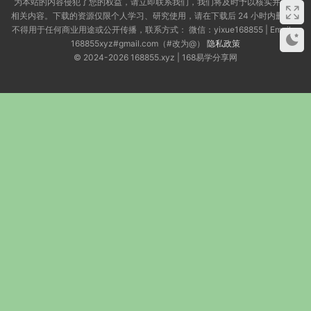
为本站的内容侵犯了您的权益，请立即联系我们，我们将及时予以核实并删除
相关内容。下载的资源仅限个人学习、研究使用，请在下载后 24 小时内删除，
不得用于任何商业用途或公开传播，联系方式： 微信：yixue168855 | Email：
168855xyz#gmail.com（#改为@）
隐私政策
© 2024-2026 168855.xyz | 168易学分享网