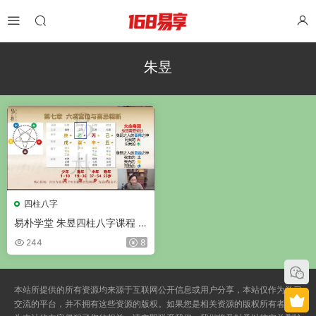
朱昱
四柱八字
易朴学堂 朱昱四柱八字课程 2
024年新版 视频12集+课件+笔
244
8
记
本站所提供的所有资源均来源于互联网公开信息或用户分享，本站仅作为学习
交流的平台，并不拥有这些资源的版权。如果您是相关资源的版权所有者，认