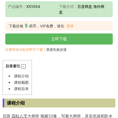
产品编号：
XS1054
下载方式：
百度网盘 海外网
盘
5
下载价格
易币，VIP免费，请先
登录
立即下载
注册登录付款后即可下载 |
资源失效反馈
目录索引
课程介绍
课程截图
课程目录
课程介绍
启宸
四柱
八字
大师班 视频32集，写着大师班，其实也就初阶水