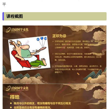
平
课程截图