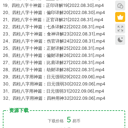
19、四柱八字十神篇：正印详解19[2022.08.30].mp4
20、四柱八字十神篇：偏印详解20[2022.08.30].mp4
21、四柱八字十神篇：正官详解21[2022.08.31].mp4
22、四柱八字十神篇：七杀详解22[2022.08.31].mp4
23、四柱八字十神篇：食神详解23[2022.08.31].mp4
24、四柱八字十神篇：伤官详解24[2022.08.31].mp4
25、四柱八字十神篇：正财详解25[2022.08.31].mp4
26、四柱八字十神篇：偏财详解26[2022.08.31].mp4
27、四柱八字十神篇：比肩详解27[2022.08.31].mp4
28、四柱八字十神篇：劫财详解28[2022.08.31].mp4
29、四柱八字用神篇：日元强弱29[2022.09.06].mp4
30、四柱八字用神篇：日元强弱30[2022.09.06].mp4
31、四柱八字用神篇：日元强弱31[2022.09.06].mp4
32、四柱八字用神篇：四种用神32[2022.09.06].mp4
资源下载
5
下载价格
易币