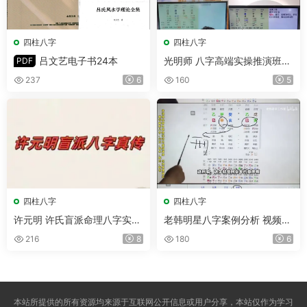
四柱八字
四柱八字
吕文艺电子书24本
光明师 八字高端实操推演班婚
PDF
姻爱情专场 视频3集
237
6
160
5
四柱八字
四柱八字
许元明 许氏盲派命理八字实操
老韩明星八字案例分析 视频4
班 视频25集(带字幕)
5集(带字幕)
216
8
180
6
本站所提供的所有资源均来源于互联网公开信息或用户分享，本站仅作为学习