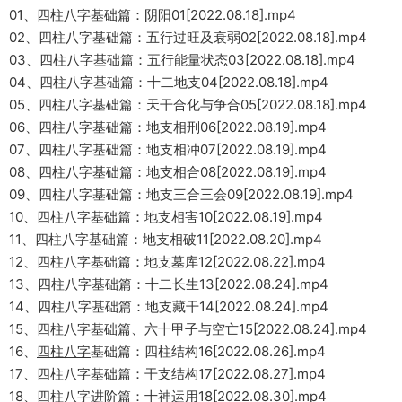
01、四柱八字基础篇：阴阳01[2022.08.18].mp4
02、四柱八字基础篇：五行过旺及衰弱02[2022.08.18].mp4
03、四柱八字基础篇：五行能量状态03[2022.08.18].mp4
04、四柱八字基础篇：十二地支04[2022.08.18].mp4
05、四柱八字基础篇：天干合化与争合05[2022.08.18].mp4
06、四柱八字基础篇：地支相刑06[2022.08.19].mp4
07、四柱八字基础篇：地支相冲07[2022.08.19].mp4
08、四柱八字基础篇：地支相合08[2022.08.19].mp4
09、四柱八字基础篇：地支三合三会09[2022.08.19].mp4
10、四柱八字基础篇：地支相害10[2022.08.19].mp4
11、四柱八字基础篇：地支相破11[2022.08.20].mp4
12、四柱八字基础篇：地支墓库12[2022.08.22].mp4
13、四柱八字基础篇：十二长生13[2022.08.24].mp4
14、四柱八字基础篇：地支藏干14[2022.08.24].mp4
15、四柱八字基础篇、六十甲子与空亡15[2022.08.24].mp4
16、
四柱八字
基础篇：四柱结构16[2022.08.26].mp4
17、四柱八字基础篇：干支结构17[2022.08.27].mp4
18、四柱八字进阶篇：
十神
运用18[2022.08.30].mp4