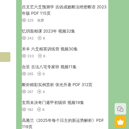
吕文艺六爻预测学 吉凶成败断法绝密断语 2023
年版 PDF 115页
225
免费
忆玥面相课 2023年 视频32集
242
8
禾丰 六爻精英训练营 视频30集
233
8
合呈 古法八宅专家班 视频11集
265
6
断卦精彩实例赏析 张光升著 PDF 312页
267
4
玄而未决奇门遁甲初级班 视频19集
182
8
高雅兰《2025年每个日主的新运势解析》PDF
119页