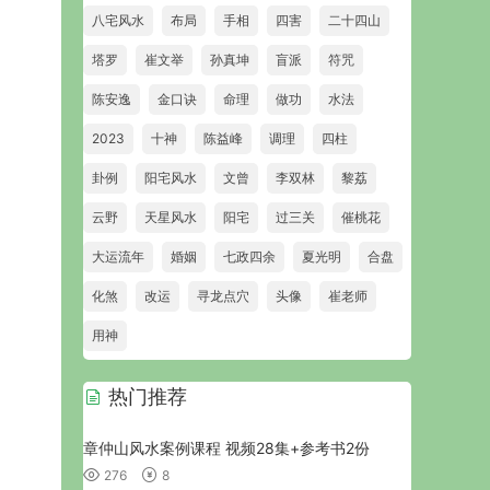
八宅风水
布局
手相
四害
二十四山
塔罗
崔文举
孙真坤
盲派
符咒
陈安逸
金口诀
命理
做功
水法
2023
十神
陈益峰
调理
四柱
卦例
阳宅风水
文曾
李双林
黎荔
云野
天星风水
阳宅
过三关
催桃花
大运流年
婚姻
七政四余
夏光明
合盘
化煞
改运
寻龙点穴
头像
崔老师
用神
热门推荐
章仲山风水案例课程 视频28集+参考书2份
276
8