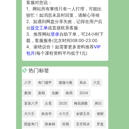
客服对您说：
1、网站所有事情只有一人打理，可能比
较忙！如消息未及时回复，请耐心等候
2、如遇到网盘分享失效，记得在用户后
台
提交工单
或直接联系客服
3、推荐网站
登录
自助下单，可24小时下
载，客服服务(北京时间)08:00-23:00
4、谢绝议价！如需要更多资料推荐
VIP
包月
(每个课程资料平均低于1元)
热门标签
八字
奇门遁甲
紫微斗数
风水
六爻
案例
面相
化解
格局
2024
盲派八字
占星
2025
梅花易数
择日
大六壬
姓名学
小六壬
金锁玉关
催财
阴盘奇门
陈春林
应期
玄空风水
罗盘