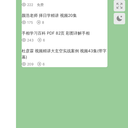
222
免费
颜浩老师 择日学精讲 视频20集
175
8
手相学习百科 PDF 82页 彩图详解手相
243
6
杜彦霖 视频精讲大玄空实战案例 视频43集(带字
幕)
209
6