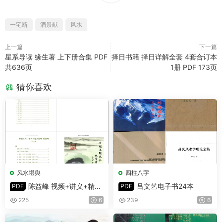
一宅断
酒景献
风水
上一篇
下一篇
星系导读 缘生著 上下册合集 PDF
择日书籍 择日详解全套 4套合订本
共636页
1册 PDF 173页
猜你喜欢
风水堪舆
四柱八字
陈益峰 视频+讲义+精华
吕文艺电子书24本
PDF
PDF
文档资料合集
225
6
239
6