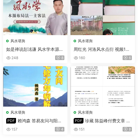
风水堪舆
风水堪舆
如是禅说彭洺谦 风水学本源布
周红光 河洛风水点衍 视频15
局法-主客法 视频22集
集
248
8
160
6
风水堪舆
风水堪舆
赖鸿森 答易友问与阳宅
珍藏 陈益峰付费文章 寻
PDF
PDF
修方却病解 PDF 714页
龙点穴行山地理等多PDF 共10
157
4
151
8
1份