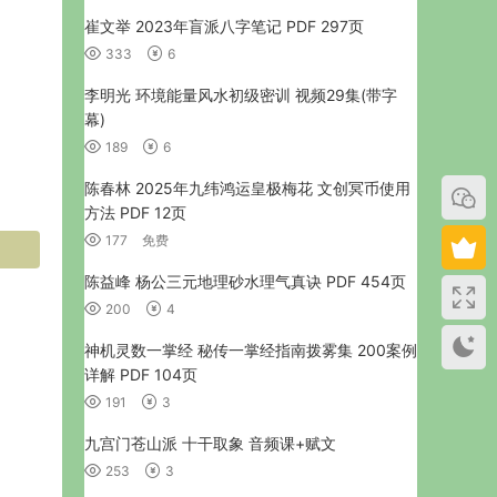
崔文举 2023年盲派八字笔记 PDF 297页
333
6
李明光 环境能量风水初级密训 视频29集(带字
幕)
189
6
陈春林 2025年九纬鸿运皇极梅花 文创冥币使用
方法 PDF 12页
177
免费
陈益峰 杨公三元地理砂水理气真诀 PDF 454页
200
4
神机灵数一掌经 秘传一掌经指南拨雾集 200案例
详解 PDF 104页
191
3
九宫门苍山派 十干取象 音频课+赋文
253
3