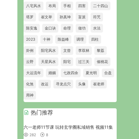
八宅风水
布局
手相
四害
二十四山
塔罗
崔文举
孙真坤
盲派
符咒
陈安逸
金口诀
命理
做功
水法
2023
十神
陈益峰
调理
四柱
卦例
阳宅风水
文曾
李双林
黎荔
云野
天星风水
阳宅
过三关
催桃花
大运流年
婚姻
七政四余
夏光明
合盘
化煞
改运
寻龙点穴
头像
崔老师
用神
热门推荐
六一老师11节课 玩转玄学圈私域销售 视频11集
282
8