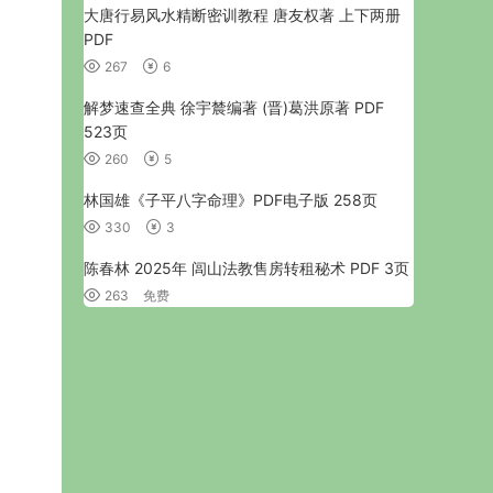
大唐行易风水精断密训教程 唐友权著 上下两册
PDF
267
6
解梦速查全典 徐宇辳编著 (晋)葛洪原著 PDF
523页
260
5
林国雄《子平八字命理》PDF电子版 258页
330
3
陈春林 2025年 闾山法教售房转租秘术 PDF 3页
263
免费