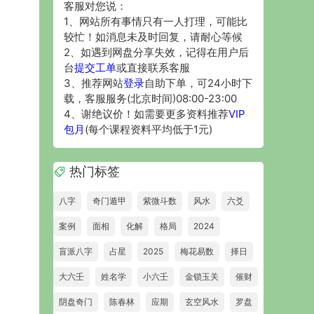
客服对您说：
1、网站所有事情只有一人打理，可能比
较忙！如消息未及时回复，请耐心等候
2、如遇到网盘分享失效，记得在用户后
台
提交工单
或直接联系客服
3、推荐网站
登录
自助下单，可24小时下
载，客服服务(北京时间)08:00-23:00
4、谢绝议价！如需要更多资料推荐
VIP
包月
(每个课程资料平均低于1元)
热门标签
八字
奇门遁甲
紫微斗数
风水
六爻
案例
面相
化解
格局
2024
盲派八字
占星
2025
梅花易数
择日
大六壬
姓名学
小六壬
金锁玉关
催财
阴盘奇门
陈春林
应期
玄空风水
罗盘