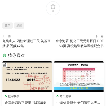
0
数字
易经
上一篇
下一篇
九岳山人 四柱命理过三关 筑基直
余永海著 杨公三元元卦择日 PDF
播课 视频42集
63页 高级培训教学课程配套书
猜你喜欢
数字易学
奇门遁甲
金霖老师数字能量 视频36集
中华钦天博士 奇门遁甲九天玄