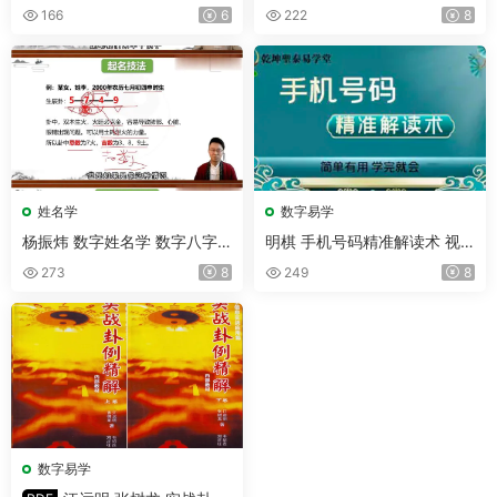
数能量 视频41集
166
6
222
8
姓名学
数字易学
杨振炜 数字姓名学 数字八字
明棋 手机号码精准解读术 视
视频33集
频34集
273
8
249
8
数字易学