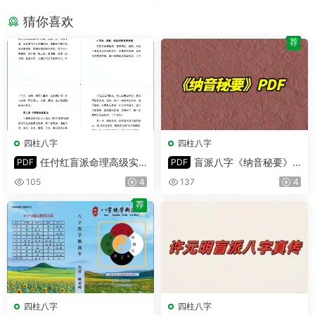
猜你喜欢
荐
四柱八字
四柱八字
任付红盲派命理高级实
盲派八字《纳音秘要》P
PDF
PDF
战全书 PDF电子版 319页
DF电子版 291页
105
4
137
4
荐
四柱八字
四柱八字