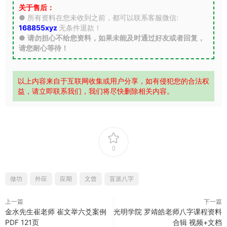
关于售后：
● 所有资料在您未收到之前，都可以联系客服微信:
168855xyz
无条件退款！
●
请勿担心不给您资料，如果未能及时通过好友或者回复，
请您耐心等待！
以上内容来自于互联网收集或用户分享，如有侵犯您的合法权
益，请立即联系我们，我们将尽快删除相关内容。
0
做功
外应
应期
文曾
盲派八字
上一篇
下一篇
金水先生崔老师 崔文举六爻案例
光明学院 罗靖皓老师八字课程资料
PDF 121页
合辑 视频+文档