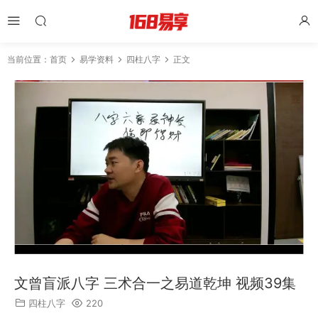
当前位置：
首页
易学资料
四柱八字
正文
文曾盲派八字 三术合一之易道乾坤 视频39集
四柱八字
220