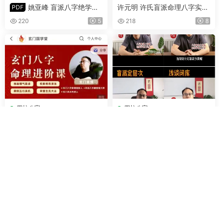
姚亚峰 盲派八字绝学断
许元明 许氏盲派命理八字实操
PDF
流年 PDF 506页
班 视频25集(带字幕)
220
5
218
8
四柱八字
四柱八字
玄门紫烽 玄门八字命理进阶课
紫烽老师盲派核心 视频41集
视频119集
(带字幕)
173
8
165
7
本站所提供的所有资源均来源于互联网公开信息或用户分享，本站仅作为学习
交流的平台，并不拥有这些资源的版权。如果您是相关资源的版权所有者，认
为本站的内容侵犯了您的权益，请立即联系我们，我们将及时予以核实并删除
相关内容。下载的资源仅限个人学习、研究使用，请在下载后 24 小时内删除，
不得用于任何商业用途或公开传播，联系方式： 微信：yixue168855 | Email：