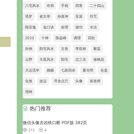
八宅风水
布局
手相
四害
二十四山
塔罗
崔文举
孙真坤
盲派
符咒
陈安逸
金口诀
命理
做功
水法
2023
十神
陈益峰
调理
四柱
卦例
阳宅风水
文曾
李双林
黎荔
云野
天星风水
阳宅
过三关
催桃花
大运流年
婚姻
七政四余
夏光明
合盘
化煞
改运
寻龙点穴
头像
崔老师
用神
热门推荐
微信头像吉凶铁口断 PDF版 382页
213
4