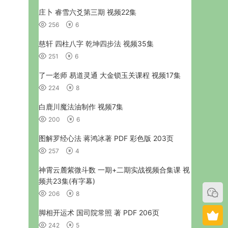
庄卜 睿雪六爻第三期 视频22集
256
6
慈轩 四柱八字 乾坤四步法 视频35集
251
6
了一老师 易道灵通 大金锁玉关课程 视频17集
224
8
白鹿川魔法油制作 视频7集
200
6
图解罗经心法 蒋鸿冰著 PDF 彩色版 203页
257
4
神霄云麓紫微斗数 一期+二期实战视频合集课 视
频共23集(有字幕)
206
8
脚相开运术 国司院常照 著 PDF 206页
242
5