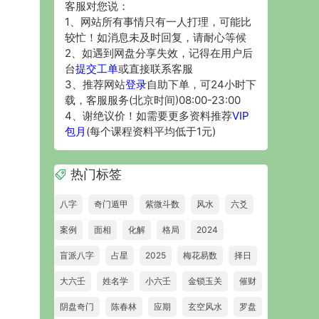
客服对您说：
1、网站所有事情只有一人打理，可能比
较忙！如消息未及时回复，请耐心等候
2、如遇到网盘分享失效，记得在用户后
台
提交工单
或直接联系客服
3、推荐网站
登录
自助下单，可24小时下
载，客服服务(北京时间)08:00-23:00
4、谢绝议价！如需要更多资料推荐
VIP
包月
(每个课程资料平均低于1元)
热门标签
八字
奇门遁甲
紫微斗数
风水
六爻
案例
面相
化解
格局
2024
盲派八字
占星
2025
梅花易数
择日
大六壬
姓名学
小六壬
金锁玉关
催财
阴盘奇门
陈春林
应期
玄空风水
罗盘