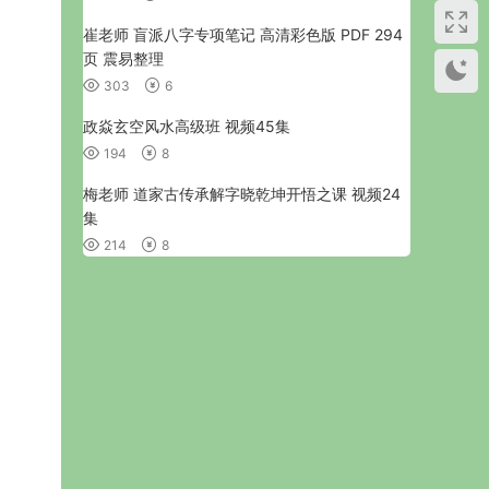
崔老师 盲派八字专项笔记 高清彩色版 PDF 294
页 震易整理
303
6
政焱玄空风水高级班 视频45集
194
8
梅老师 道家古传承解字晓乾坤开悟之课 视频24
集
214
8