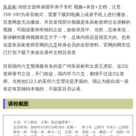
朱辰彬
传统古筮终身国学弟子专栏 视频+录音+文档，注意：
159-391为录音格式，需要下载到电脑上或者手机上进行播放，
百度网盘无法播放。并且发现部分视频是朱辰彬老师过去讲解的
视频，可能该案例有独到之处，故收录其中。当然，总体来说，
新讲解的案例视频肯定大于一半，总体内容还是很宏大的。也有
说是朱辰彬老师官网的
六爻
终身会员的全部资料，官网的网页也
已打包下载下来放在课件文档目录里
目前国内六爻预测最有名的是广州朱辰彬和太原王虎应。这2位
老师著书立说，开门收徒，国内学习六爻，都绕不过这2位老
师。当然他们2人的某些六爻理论是矛盾的。我认为能自成一派
肯定有其独特本领的，不能盲目否认谁。
课程截图