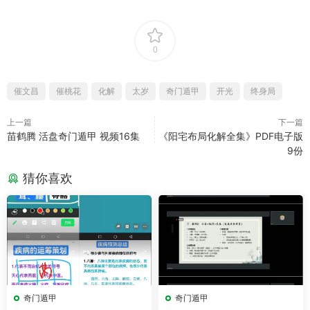
0
催文昌
催桃花
化解
太岁
奇门遁甲
开光
终身局
上一篇
下一篇
苗鹤腾 活盘奇门遁甲 视频16集
《阳宅布局化解全集》PDF电子版
9份
猜你喜欢
奇门遁甲
奇门遁甲