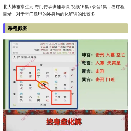
北大博雅常生元 奇门传承班辅导课 视频16集+录音1集，看课程
目录，对于
奇门遁甲
的
终身局
的
化解
讲的比较多
课程截图