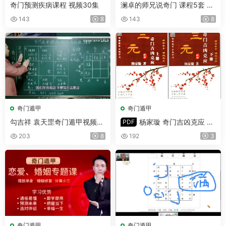
奇门预测疾病课程 视频30集
澜卓的师兄说奇门 课程5套 视
频+文档
143
8
143
8
奇门遁甲
奇门遁甲
勾吉祥 袁天罡奇门遁甲视频课
杨家璇 奇门吉凶克应 上
PDF
讲解 视频122集(带字幕)
下册 PDF
203
8
192
3
奇门遁甲
奇门遁甲