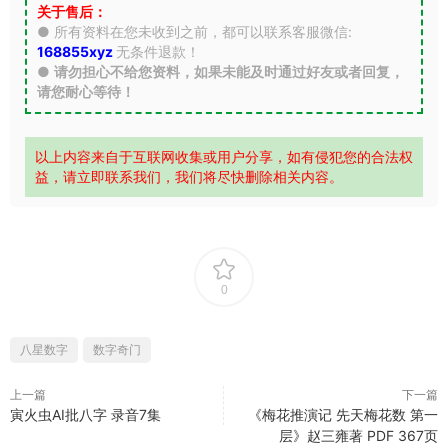
关于售后：
● 所有资料在您未收到之前，都可以联系客服微信:
168855xyz
无条件退款！
●
请勿担心不给您资料，如果未能及时通过好友或者回复，
请您耐心等待！
以上内容来自于互联网收集或用户分享，如有侵犯您的合法权
益，请立即联系我们，我们将尽快删除相关内容。
0
八星数字
数字奇门
上一篇
下一篇
寅火虫AI批八字 录音7集
《梅花推演记 先天梅花数 第一
层》赵三雍著 PDF 367页