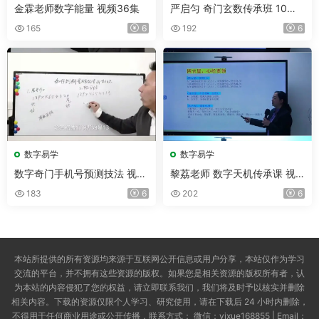
金霖老师数字能量 视频36集
严启匀 奇门玄数传承班 10集
视频
165
6
192
6
数字易学
数字易学
数字奇门手机号预测技法 视频
黎荔老师 数字天机传承课 视
教程21集
频5集
183
6
202
6
本站所提供的所有资源均来源于互联网公开信息或用户分享，本站仅作为学习
交流的平台，并不拥有这些资源的版权。如果您是相关资源的版权所有者，认
为本站的内容侵犯了您的权益，请立即联系我们，我们将及时予以核实并删除
相关内容。下载的资源仅限个人学习、研究使用，请在下载后 24 小时内删除，
不得用于任何商业用途或公开传播，联系方式： 微信：yixue168855 | Email：