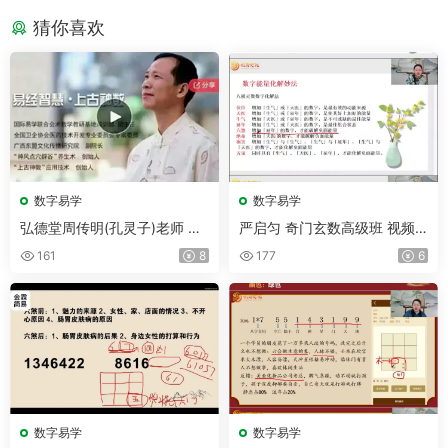
猜你喜欢
数字易学
数字易学
弘德堂周传明(孔灵子)老师 上
严启匀 奇门玄数高级班 视频2
古神数课程 视频22集
9集
161
8
177
6
数字易学
数字易学