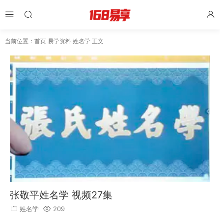
当前位置：
首页
易学资料
姓名学
正文
张敬平姓名学 视频27集
姓名学
209