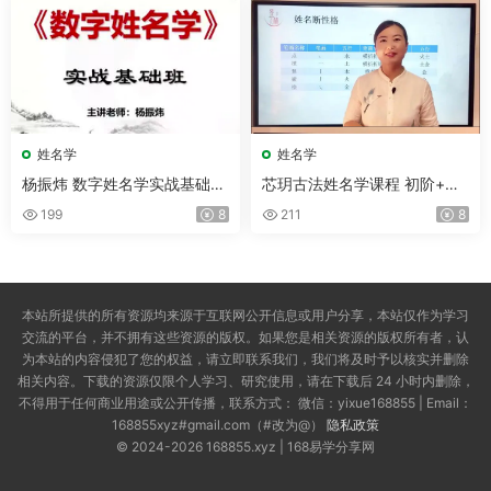
姓名学
姓名学
杨振炜 数字姓名学实战基础班
芯玥古法姓名学课程 初阶+高
视频20集
阶 视频38集
199
8
211
8
本站所提供的所有资源均来源于互联网公开信息或用户分享，本站仅作为学习
交流的平台，并不拥有这些资源的版权。如果您是相关资源的版权所有者，认
为本站的内容侵犯了您的权益，请立即联系我们，我们将及时予以核实并删除
相关内容。下载的资源仅限个人学习、研究使用，请在下载后 24 小时内删除，
不得用于任何商业用途或公开传播，联系方式： 微信：yixue168855 | Email：
168855xyz#gmail.com（#改为@）
隐私政策
© 2024-2026 168855.xyz | 168易学分享网