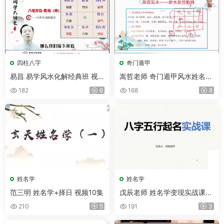
四柱八字
奇门遁甲
易昌 易学风水化解经典班 视
嵩哲老师 奇门遁甲风水姓名学
频31集
八字命理合集 视频79集
182
6
168
8
姓名学
姓名学
范三明 姓名学+择日 视频10集
戊辰老师 姓名学变现实战课
视频5集
210
5
191
3