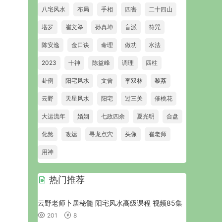
八宅风水
布局
手相
四害
二十四山
塔罗
崔文举
孙真坤
盲派
符咒
陈安逸
金口诀
命理
做功
水法
2023
十神
陈益峰
调理
四柱
卦例
阳宅风水
文曾
李双林
黎荔
云野
天星风水
阳宅
过三关
催桃花
大运流年
婚姻
七政四余
夏光明
合盘
化煞
改运
寻龙点穴
头像
崔老师
用神
热门推荐
云野老师卜居秘髓 阳宅风水高级课程 视频85集
201
8