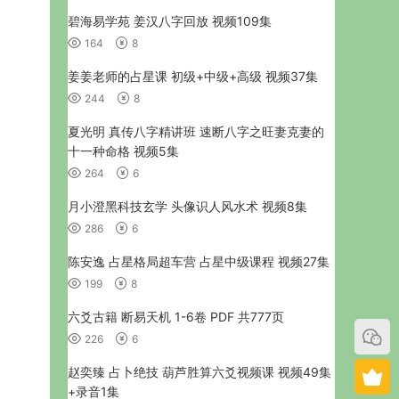
碧海易学苑 姜汉八字回放 视频109集
164
8
姜姜老师的占星课 初级+中级+高级 视频37集
244
8
夏光明 真传八字精讲班 速断八字之旺妻克妻的
十一种命格 视频5集
264
6
月小澄黑科技玄学 头像识人风水术 视频8集
286
6
陈安逸 占星格局超车营 占星中级课程 视频27集
199
8
六爻古籍 断易天机 1-6卷 PDF 共777页
226
6
赵奕臻 占卜绝技 葫芦胜算六爻视频课 视频49集
+录音1集