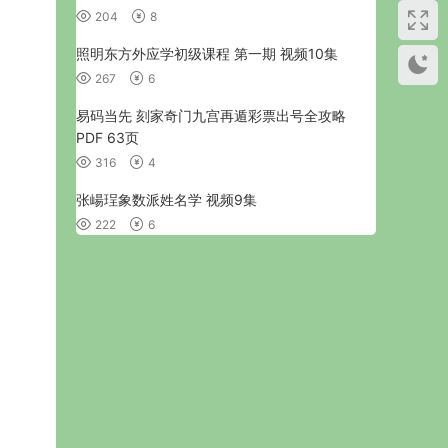
204
8
照明东方外应学初级课程 第一期 视频10集
267
6
易码当先 刻家奇门九宫再遁彩票出号全攻略
PDF 63页
316
4
张崵珵象数派姓名学 视频9集
222
6