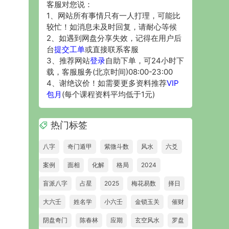
客服对您说：
1、网站所有事情只有一人打理，可能比
较忙！如消息未及时回复，请耐心等候
2、如遇到网盘分享失效，记得在用户后
台
提交工单
或直接联系客服
3、推荐网站
登录
自助下单，可24小时下
载，客服服务(北京时间)08:00-23:00
4、谢绝议价！如需要更多资料推荐
VIP
包月
(每个课程资料平均低于1元)
热门标签
八字
奇门遁甲
紫微斗数
风水
六爻
案例
面相
化解
格局
2024
盲派八字
占星
2025
梅花易数
择日
大六壬
姓名学
小六壬
金锁玉关
催财
阴盘奇门
陈春林
应期
玄空风水
罗盘