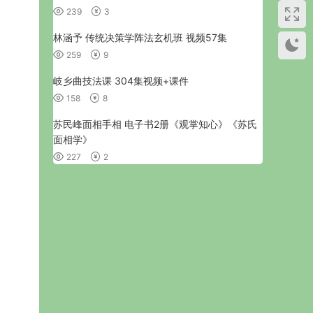
239
3
林涵予 传统决策学阵法玄机班 视频57集
259
9
岐乡曲技法课 304集视频+课件
158
8
苏民峰面相手相 电子书2册《观掌知心》《苏氏
面相学》
227
2