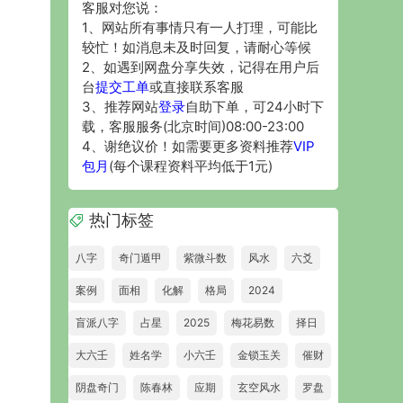
客服对您说：
1、网站所有事情只有一人打理，可能比
较忙！如消息未及时回复，请耐心等候
2、如遇到网盘分享失效，记得在用户后
台
提交工单
或直接联系客服
3、推荐网站
登录
自助下单，可24小时下
载，客服服务(北京时间)08:00-23:00
4、谢绝议价！如需要更多资料推荐
VIP
包月
(每个课程资料平均低于1元)
热门标签
八字
奇门遁甲
紫微斗数
风水
六爻
案例
面相
化解
格局
2024
盲派八字
占星
2025
梅花易数
择日
大六壬
姓名学
小六壬
金锁玉关
催财
阴盘奇门
陈春林
应期
玄空风水
罗盘