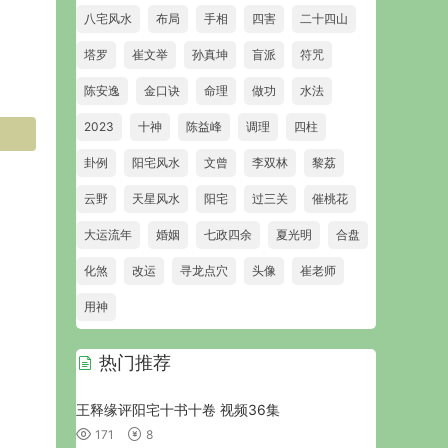
八宅风水
布局
手相
四害
二十四山
塔罗
崔文举
孙真坤
盲派
符咒
陈安逸
金口诀
命理
做功
水法
2023
十神
陈益峰
调理
四柱
卦例
阳宅风水
文曾
李双林
黎荔
云野
天星风水
阳宅
过三关
催桃花
大运流年
婚姻
七政四余
夏光明
合盘
化煞
改运
寻龙点穴
头像
崔老师
用神
热门推荐
王释缘评阳宅十书十卷 视频36集
171
8