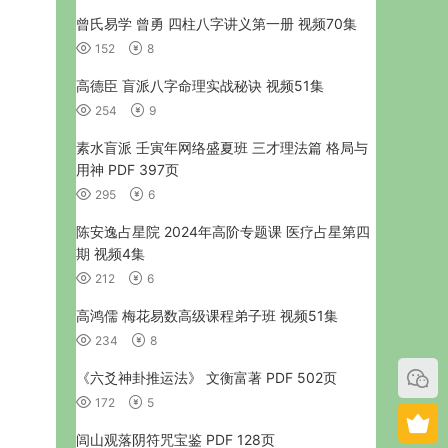
曾氏易学 曾勇 四柱八字讲义第一册 视频70集
152
8
高德臣 盲派八字命理实战秘诀 视频51集
254
9
素水盲派 壬寅年网络盛夏班 三才理法篇 格局与
用神 PDF 397页
295
6
陈安逸占星院 2024年高阶专题课 医疗占星第四
期 视频4集
212
6
高鸿儒 梅花易数高级课程弟子班 视频51集
234
8
《六爻神卦推运法》 文衡富著 PDF 502页
172
5
闾山观落阴符咒宝鉴 PDF 128页