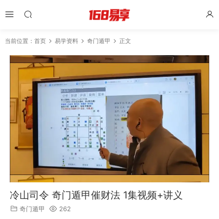
当前位置：
首页
易学资料
奇门遁甲
正文
冷山司令 奇门遁甲催财法 1集视频+讲义
奇门遁甲
262