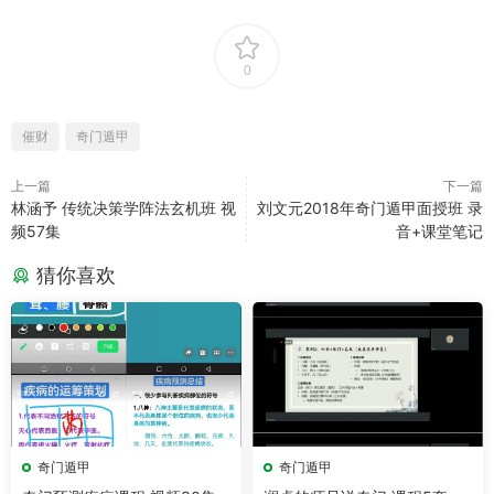
0
催财
奇门遁甲
上一篇
下一篇
林涵予 传统决策学阵法玄机班 视
刘文元2018年奇门遁甲面授班 录
频57集
音+课堂笔记
猜你喜欢
奇门遁甲
奇门遁甲