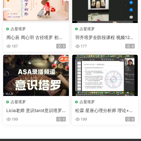
占星塔罗
占星塔罗
周心辰 周心羽 古径塔罗 初级
羽齐塔罗全阶段课程 视频127
＋中级研讨会 视频20集
集
167
8
177
8
占星塔罗
占星塔罗
Licia老师 意识tarot意识塔罗
松霖 星座心理分析师 理论+实
课程 视频8集
战 视频137集
199
6
199
8