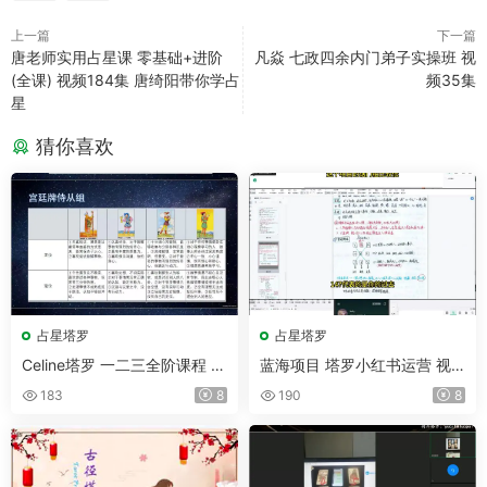
上一篇
下一篇
唐老师实用占星课 零基础+进阶
凡焱 七政四余内门弟子实操班 视
(全课) 视频184集 唐绮阳带你学占
频35集
星
猜你喜欢
占星塔罗
占星塔罗
Celine塔罗 一二三全阶课程 视
蓝海项目 塔罗小红书运营 视
频23集
频5集(带字幕)
183
8
190
8