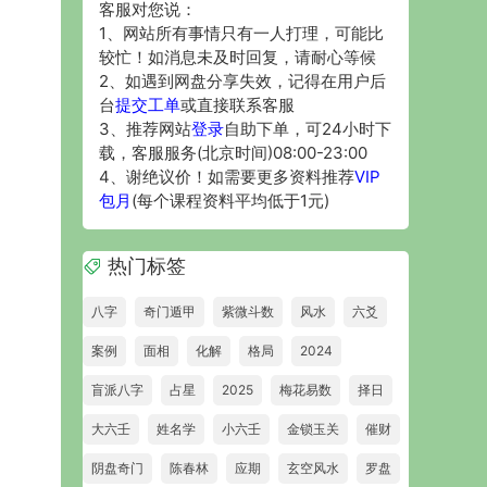
客服对您说：
1、网站所有事情只有一人打理，可能比
较忙！如消息未及时回复，请耐心等候
2、如遇到网盘分享失效，记得在用户后
台
提交工单
或直接联系客服
3、推荐网站
登录
自助下单，可24小时下
载，客服服务(北京时间)08:00-23:00
4、谢绝议价！如需要更多资料推荐
VIP
包月
(每个课程资料平均低于1元)
热门标签
八字
奇门遁甲
紫微斗数
风水
六爻
案例
面相
化解
格局
2024
盲派八字
占星
2025
梅花易数
择日
大六壬
姓名学
小六壬
金锁玉关
催财
阴盘奇门
陈春林
应期
玄空风水
罗盘