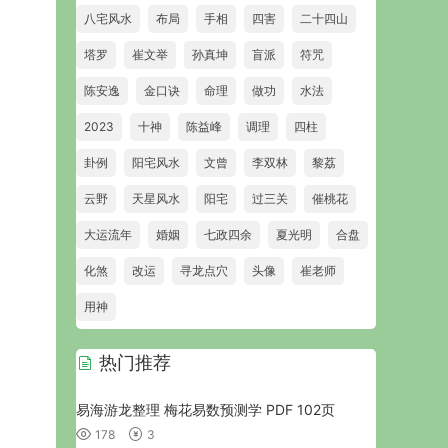
八宅风水
布局
手相
四害
二十四山
塔罗
崔文举
孙真坤
盲派
符咒
陈安逸
金口诀
命理
做功
水法
2023
十神
陈益峰
调理
四柱
卦例
阳宅风水
文曾
李双林
黎荔
云野
天星风水
阳宅
过三关
催桃花
大运流年
婚姻
七政四余
夏光明
合盘
化煞
改运
寻龙点穴
头像
崔老师
用神
热门推荐
易海游龙整理 梅花易数预测学 PDF 102页
178
3