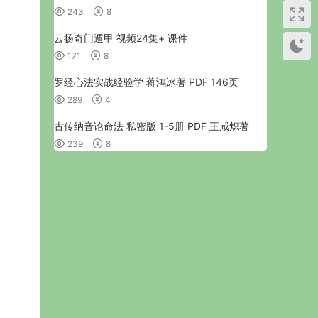
243
8
云扬奇门遁甲 视频24集+ 课件
171
8
罗经心法实战经验学 蒋鸿冰著 PDF 146页
289
4
古传纳音论命法 私密版 1-5册 PDF 王咸炽著
239
8