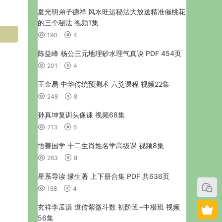
夏光明弟子德祥 风水旺运秘法大放送精准催桃花
的三个秘法 视频1集
190
4
陈益峰 杨公三元地理砂水理气真诀 PDF 454页
201
4
王金易 中华传统预测术 六爻课程 视频22集
248
8
孙真坤复训头像课 视频68集
213
6
悟善国学 十二生肖姓名学高级课 视频8集
263
8
星系导读 缘生著 上下册合集 PDF 共636页
168
4
玄祥李孟谦 道传紫微斗数 初阶班+中极班 视频
56集