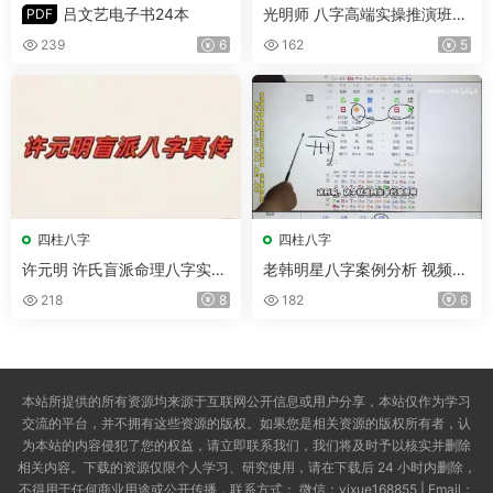
吕文艺电子书24本
光明师 八字高端实操推演班婚
PDF
姻爱情专场 视频3集
239
6
162
5
四柱八字
四柱八字
许元明 许氏盲派命理八字实操
老韩明星八字案例分析 视频4
班 视频25集(带字幕)
5集(带字幕)
218
8
182
6
本站所提供的所有资源均来源于互联网公开信息或用户分享，本站仅作为学习
交流的平台，并不拥有这些资源的版权。如果您是相关资源的版权所有者，认
为本站的内容侵犯了您的权益，请立即联系我们，我们将及时予以核实并删除
相关内容。下载的资源仅限个人学习、研究使用，请在下载后 24 小时内删除，
不得用于任何商业用途或公开传播，联系方式： 微信：yixue168855 | Email：