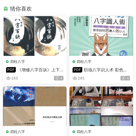
猜你喜欢
四柱八字
四柱八字
《增修八字百诀》上下
职场八字识人术 彩色版
PDF
PDF
册 PDF 共532页
PDF 302页
245
4
245
4
四柱八字
四柱八字