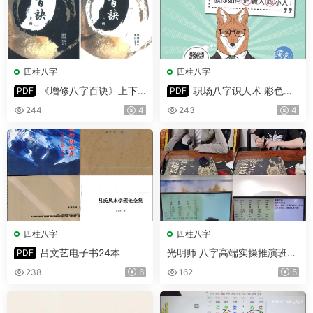
四柱八字
四柱八字
《增修八字百诀》上下
职场八字识人术 彩色版
PDF
PDF
册 PDF 共532页
PDF 302页
244
4
243
4
四柱八字
四柱八字
吕文艺电子书24本
光明师 八字高端实操推演班婚
PDF
姻爱情专场 视频3集
238
6
162
5